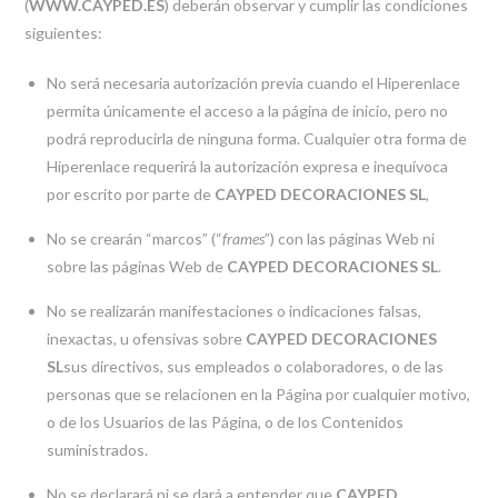
(
WWW.CAYPED.ES
) deberán observar y cumplir las condiciones
siguientes:
No será necesaria autorización previa cuando el Hiperenlace
permita únicamente el acceso a la página de inicio, pero no
podrá reproducirla de ninguna forma. Cualquier otra forma de
Hiperenlace requerirá la autorización expresa e inequívoca
por escrito por parte de
CAYPED DECORACIONES SL
,
No se crearán “marcos” (“
frames
”) con las páginas Web ni
sobre las páginas Web de
CAYPED DECORACIONES SL
.
No se realizarán manifestaciones o indicaciones falsas,
inexactas, u ofensivas sobre
CAYPED DECORACIONES
SL
sus directivos, sus empleados o colaboradores, o de las
personas que se relacionen en la Página por cualquier motivo,
o de los Usuarios de las Página, o de los Contenidos
suministrados.
No se declarará ni se dará a entender que
CAYPED