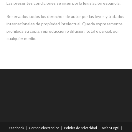
Las presentes condiciones se rigen por la legislación española.
Reservados todos los derechos de autor por las leyes y tratados
internacionales de propiedad intelectual. Queda expresamente
prohibida su copia, reproducción o difusión, total o parcial, por
cualquier medio.
Facebook
Correo electrónico
Política de privacidad
Aviso Legal